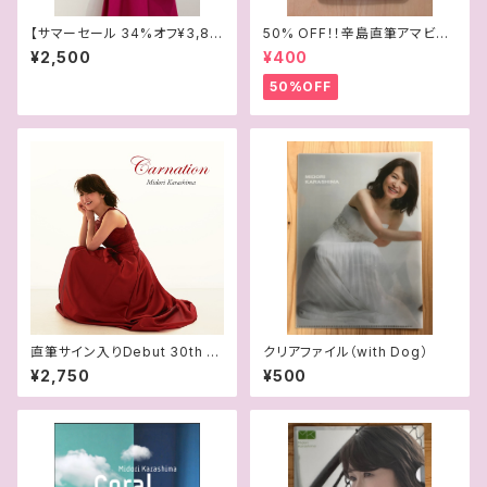
【サマーセール 34%オフ¥3,80
50% OFF！！辛島直筆アマビエ
0→¥2,500】35周年記念「Cor
イラスト マスク＆チケットケース
¥2,500
¥400
al」Tシャツ
50%OFF
直筆サイン入りDebut 30th A
クリアファイル（with Dog）
nniversary Best Album『Car
¥2,750
¥500
nation』