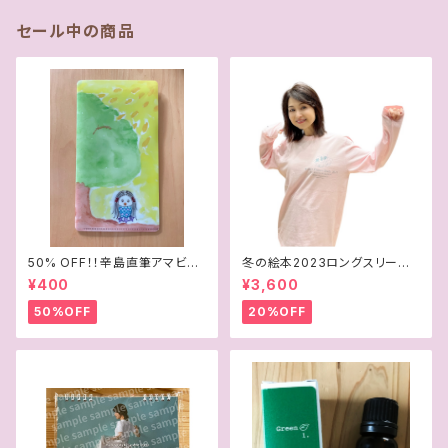
セール中の商品
50% OFF！！辛島直筆アマビエ
冬の絵本2023ロングスリーブT
イラスト マスク＆チケットケース
シャツ
¥400
¥3,600
50%OFF
20%OFF