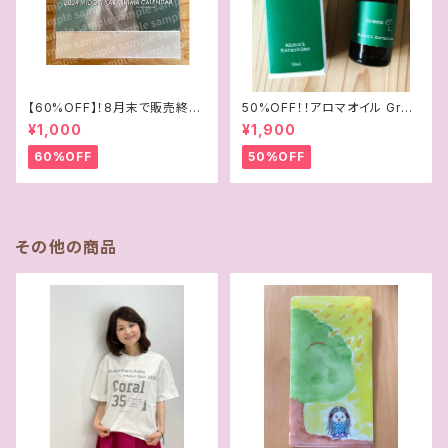
【60%OFF】！8月末で販売終了
50%OFF！！アロマオイル Gree
「35周年記念2024年4月始まり
n
¥1,000
¥1,900
卓上カレンダー」
60%OFF
50%OFF
その他の商品