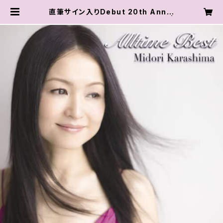
直筆サイン入りDebut 20th Anniv
ersary Album『Alltime Best』 |
karashimaya