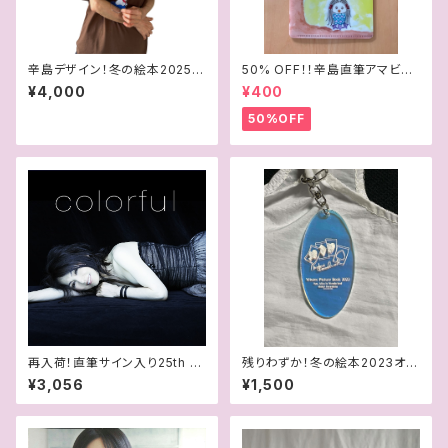
辛島デザイン！冬の絵本2025T
50% OFF！！辛島直筆アマビエ
シャツ
イラスト マスク＆チケットケース
¥4,000
¥400
50%OFF
再入荷！直筆サイン入り25th A
残りわずか！冬の絵本2023オー
nniversary Album『colorfu
ロラアクリルキーホルダー
¥3,056
¥1,500
l』