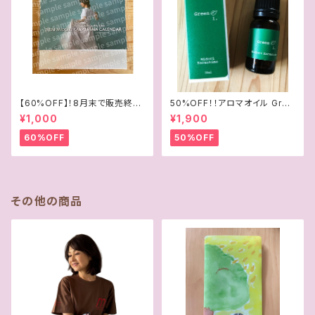
【60%OFF】！8月末で販売終了
50%OFF！！アロマオイル Gree
「35周年記念2024年4月始まり
n
¥1,000
¥1,900
卓上カレンダー」
60%OFF
50%OFF
その他の商品