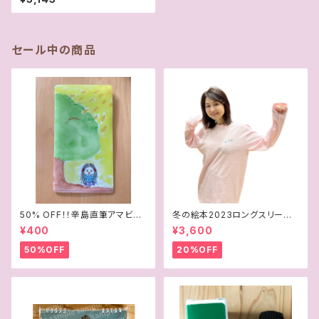
est』
セール中の商品
50% OFF！！辛島直筆アマビエ
冬の絵本2023ロングスリーブT
イラスト マスク＆チケットケース
シャツ
¥400
¥3,600
50%OFF
20%OFF