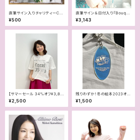
直筆サイン入りチャリティーCD
直筆サイン＆日付入り『Bouqu
「手をつなごう〜ひとりぼっちじ
et Garni』
¥500
¥3,143
ゃない〜」
【サマーセール 34%オフ¥3,80
残りわずか！冬の絵本2023オー
0→¥2,500】35周年記念「Cor
ロラアクリルキーホルダー
¥2,500
¥1,500
al」Tシャツ