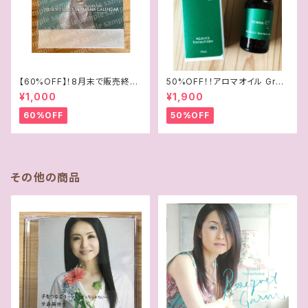
【60%OFF】！8月末で販売終了
50%OFF！！アロマオイル Gree
「35周年記念2024年4月始まり
n
¥1,000
¥1,900
卓上カレンダー」
60%OFF
50%OFF
その他の商品