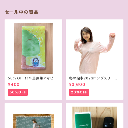
セール中の商品
50% OFF！！辛島直筆アマビエ
冬の絵本2023ロングスリーブT
イラスト マスク＆チケットケース
シャツ
¥400
¥3,600
50%OFF
20%OFF