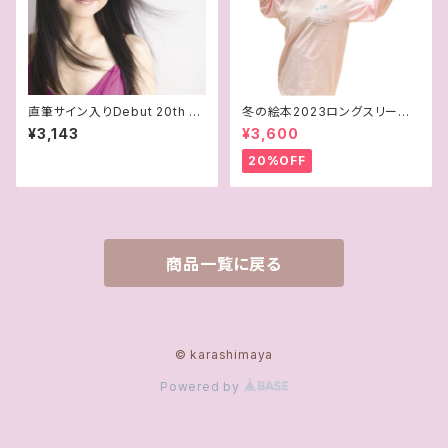
直筆サイン入りDebut 20th An
冬の絵本2023ロングスリーブT
niversary Album『Alltime B
シャツ
¥3,143
¥3,600
est』
20%OFF
商品一覧に戻る
© karashimaya
Powered by