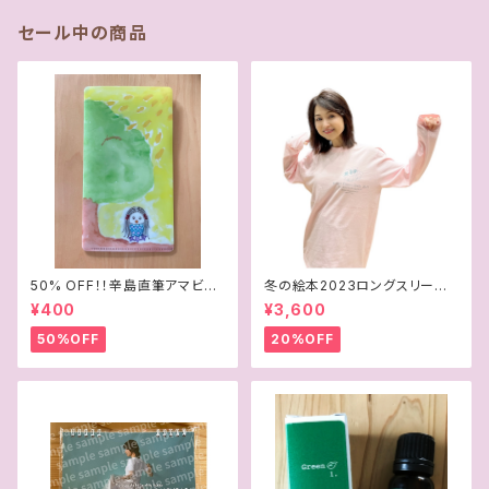
セール中の商品
50% OFF！！辛島直筆アマビエ
冬の絵本2023ロングスリーブT
イラスト マスク＆チケットケース
シャツ
¥400
¥3,600
50%OFF
20%OFF