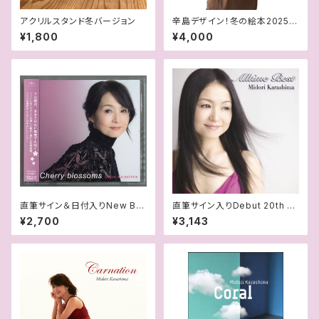
アクリルスタンド冬バージョン
辛島デザイン！冬の絵本2025T
シャツ
¥1,800
¥4,000
直筆サイン＆日付入りNew Be
直筆サイン入りDebut 20th An
st Album 『Cherry blossom
niversary Album『Alltime B
¥2,700
¥3,143
s』
est』