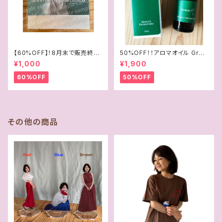
【60%OFF】！8月末で販売終了
50%OFF！！アロマオイル Gree
「35周年記念2024年4月始まり
n
¥1,000
¥1,900
卓上カレンダー」
60%OFF
50%OFF
その他の商品